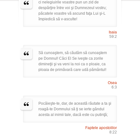
ci nelegiuirile voastre pun un zid de
despărţire între voi şi Dumnezeul vostru;
păcatele voastre vă ascund faţa Lui şi-L
împiedică să v-asculte!
Isaia
59:2
Să cunoaştem, să căutăm să cunoaştem
pe Domnul! Căci El Se iveşte ca zorile
dimineţii şi va veni la noi ca o ploaie, ca
ploaia de primăvară care udă pământul!
Osea
6:3
Pocăieşte-te, dar, de această răutate a ta şi
roagă-te Domnului să ţi se ierte gândul
acesta al inimii tale, dacă este cu putinţă;
Faptele apostolilor
8:22