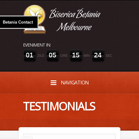
Betania Contact
EVENIMENT IN:
0
1
0
5
1
5
2
4
ZILE
ORE
MIN
SEC
NAVIGATION
TESTIMONIALS