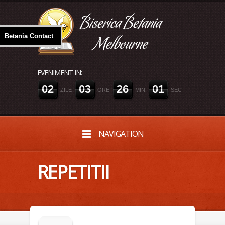
Betania Contact
EVENIMENT IN:
0
2
0
3
2
6
0
1
ZILE
ORE
MIN
SEC
NAVIGATION
REPETITII